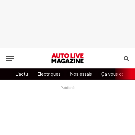
L'actu
Electriques
Nos essais
Ça vous concer
Publicité