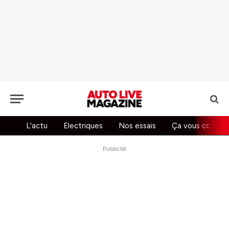
L'actu
Electriques
Nos essais
Ça vous concer
Publicité