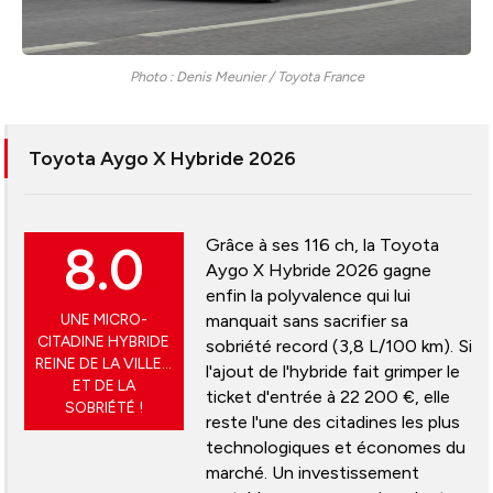
Photo : Denis Meunier / Toyota France
Toyota Aygo X Hybride 2026
Grâce à ses 116 ch, la Toyota
8.0
Aygo X Hybride 2026 gagne
enfin la polyvalence qui lui
UNE MICRO-
manquait sans sacrifier sa
CITADINE HYBRIDE
sobriété record (3,8 L/100 km). Si
REINE DE LA VILLE…
l'ajout de l'hybride fait grimper le
ET DE LA
ticket d'entrée à 22 200 €, elle
SOBRIÉTÉ !
reste l'une des citadines les plus
technologiques et économes du
marché. Un investissement