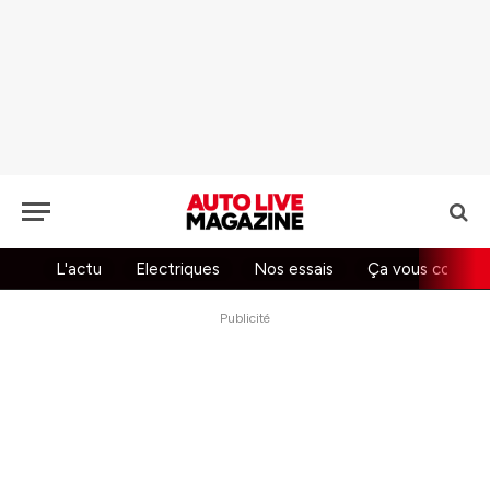
L'actu
Electriques
Nos essais
Ça vous concer
Publicité