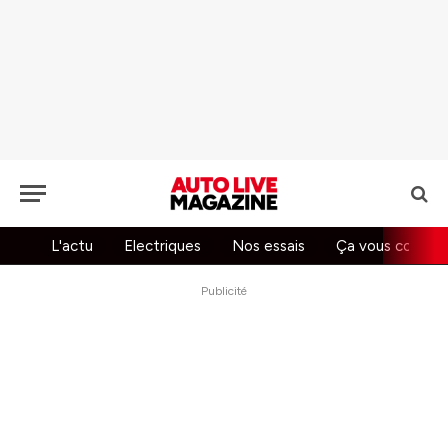
L'actu
Electriques
Nos essais
Ça vous concer
Publicité