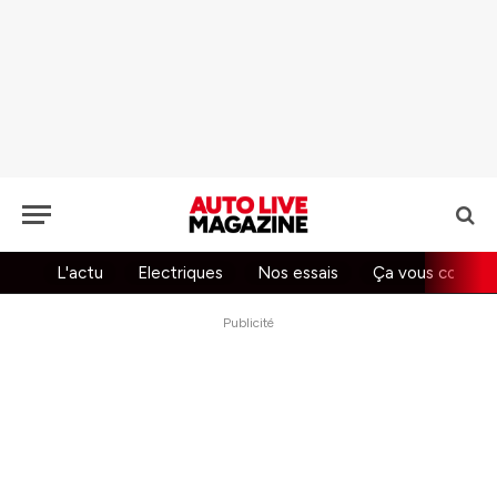
L'actu
Electriques
Nos essais
Ça vous concer
Publicité