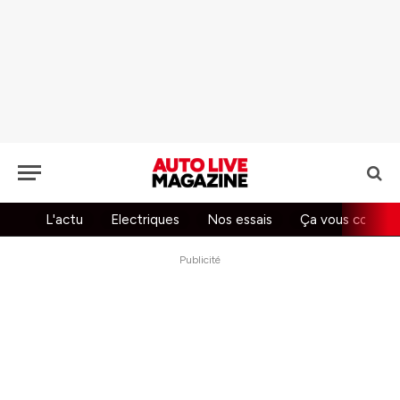
L'actu
Electriques
Nos essais
Ça vous concer
Publicité