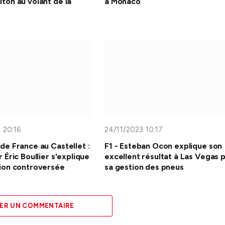
ton au volant de la
à Monaco
 20:16
24/11/2023 10:17
de France au Castellet :
F1 - Esteban Ocon explique son
r Éric Boullier s'explique
excellent résultat à Las Vegas 
tion controversée
sa gestion des pneus
ER UN COMMENTAIRE