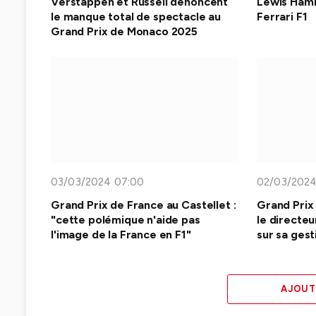
Verstappen et Russell dénoncent
Lewis Hamil
le manque total de spectacle au
Ferrari F1
Grand Prix de Monaco 2025
03/03/2024 07:00
02/03/2024
Grand Prix de France au Castellet :
Grand Prix 
"cette polémique n'aide pas
le directeu
l'image de la France en F1"
sur sa ges
AJOUT