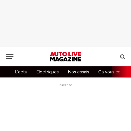
L'actu
Electriques
Nos essais
Ça vous concer
Publicité