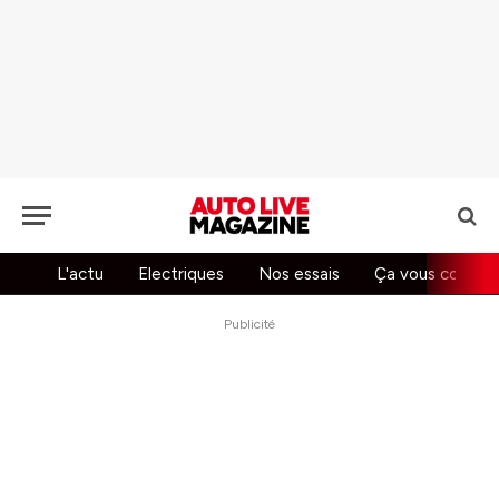
L'actu
Electriques
Nos essais
Ça vous concer
Publicité