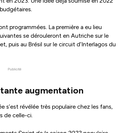
rint en 2023. Une idée déjà soumise en 2022
budgétaires.
sont programmées. La première a eu lieu
uivantes se dérouleront en Autriche sur le
et, puis au Brésil sur le circuit d’Interlagos du
Publicité
stante augmentation
e s’est révélée très populaire chez les fans,
 de celle-ci.
ments Sprint de la saison 2022 populaire