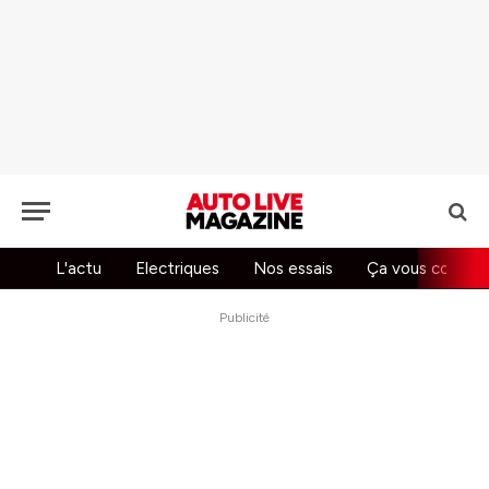
L'actu
Electriques
Nos essais
Ça vous concer
Publicité