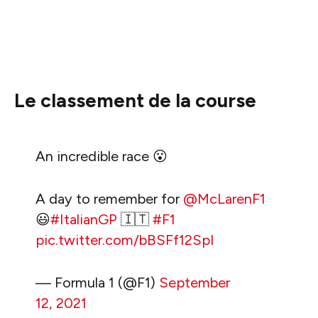
Le classement de la course
An incredible race 😮
A day to remember for
@McLarenF1
😃
#ItalianGP
🇮🇹
#F1
pic.twitter.com/bBSFf12SpI
— Formula 1 (@F1)
September
12, 2021