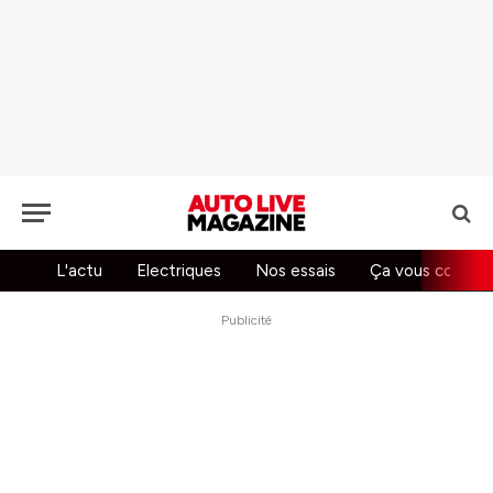
L'actu
Electriques
Nos essais
Ça vous concer
Publicité