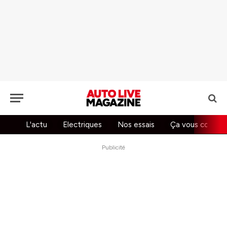
L'actu
Electriques
Nos essais
Ça vous concer
Publicité