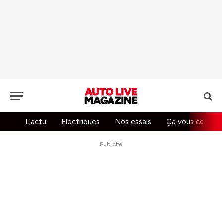
L'actu
Electriques
Nos essais
Ça vous concer
Publicité