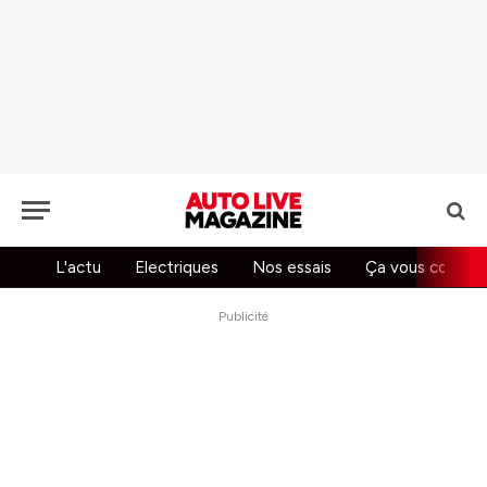
L'actu
Electriques
Nos essais
Ça vous concer
Publicité