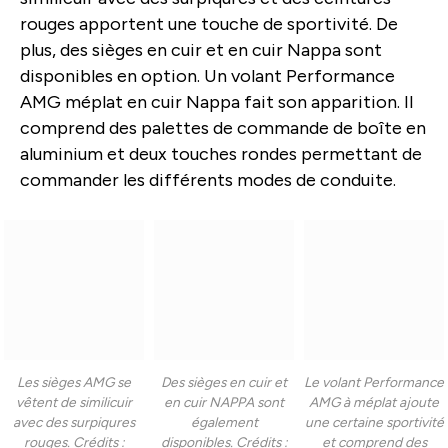
rouges apportent une touche de sportivité. De
plus, des sièges en cuir et en cuir Nappa sont
disponibles en option. Un volant Performance
AMG méplat en cuir Nappa fait son apparition. Il
comprend des palettes de commande de boîte en
aluminium et deux touches rondes permettant de
commander les différents modes de conduite.
Les sièges AMG se
Des sièges en cuir et
Le volant Performance
vêtent de similicuir
en cuir NAPPA sont
AMG à méplat ajoute
avec des surpiqures
également
une certaine sportivité
rouges. Crédits :
disponibles. Crédits :
et comprend des