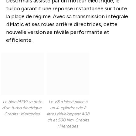
Désormais assisté par un moteur électrique, le
turbo garantit une réponse instantanée sur toute
la plage de régime. Avec sa transmission intégrale
4Matic et ses roues arrière directrices, cette
nouvelle version se révèle performante et
efficiente.
Le bloc M139 se dote
Le V6 a laissé place à
d'un turbo électrique.
un 4-cylindres de 2
Crédits : Mercedes
litres développant 408
ch et 500 Nm. Crédits
: Mercedes