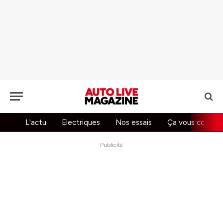
L'actu
Electriques
Nos essais
Ça vous concer
Publicité