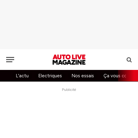
L'actu
Electriques
Nos essais
Ça vous concer
Publicité