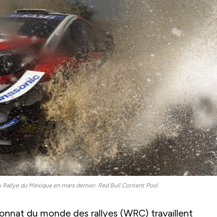
du Rallye du Mexique en mars dernier. Red Bull Content Pool.
onnat du monde des rallyes (WRC) travaillent