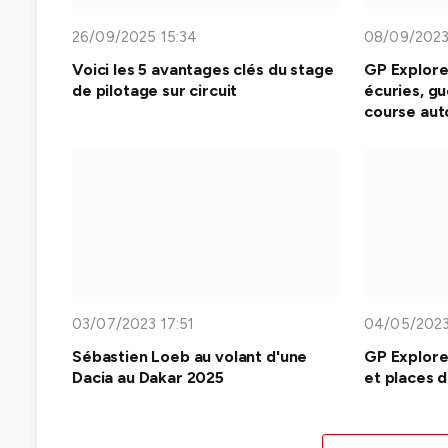
26/09/2025 15:34
08/09/2023
Voici les 5 avantages clés du stage
GP Explorer
de pilotage sur circuit
écuries, gu
course aut
03/07/2023 17:51
04/05/2023
Sébastien Loeb au volant d'une
GP Explorer
Dacia au Dakar 2025
et places d