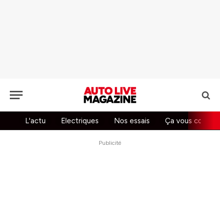
L'actu
Electriques
Nos essais
Ça vous concer
Publicité