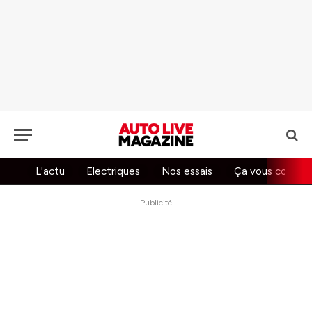
L'actu
Electriques
Nos essais
Ça vous concer
Publicité