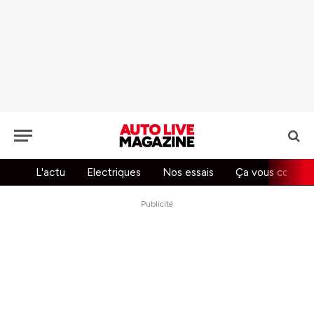
L'actu
Electriques
Nos essais
Ça vous concer
Publicité