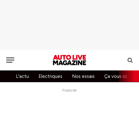
L'actu
Electriques
Nos essais
Ça vous concer
Publicité