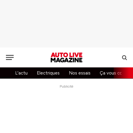
L'actu
Electriques
Nos essais
Ça vous concer
Publicité