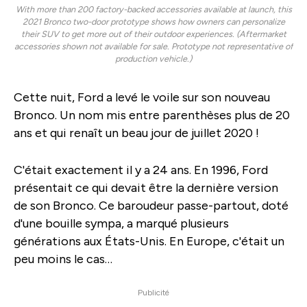
With more than 200 factory-backed accessories available at launch, this
2021 Bronco two-door prototype shows how owners can personalize
their SUV to get more out of their outdoor experiences. (Aftermarket
accessories shown not available for sale. Prototype not representative of
production vehicle.)
Cette nuit, Ford a levé le voile sur son nouveau
Bronco. Un nom mis entre parenthèses plus de 20
ans et qui renaît un beau jour de juillet 2020 !
C'était exactement il y a 24 ans. En 1996, Ford
présentait ce qui devait être la dernière version
de son Bronco. Ce baroudeur passe-partout, doté
d'une bouille sympa, a marqué plusieurs
générations aux États-Unis. En Europe, c'était un
peu moins le cas…
Publicité