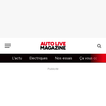
L'actu
Electriques
Nos essais
Ça vous concer
Publicité