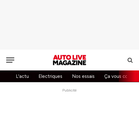
L'actu
Electriques
Nos essais
Ça vous concer
Publicité