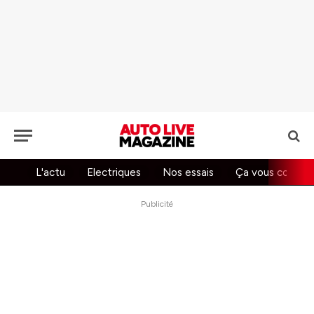
L'actu
Electriques
Nos essais
Ça vous concer
Publicité