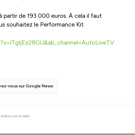
à partir de 193 000 euros. À cela il faut
us souhaitez le Performance Kit.
h?v=ITgIjEz28GU&ab_channel=AutoLiveTV
vez-nous sur Google News
Ailleurs sur le web