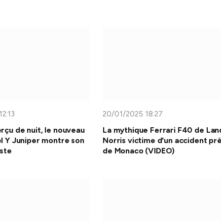
12:13
20/01/2025 18:27
rçu de nuit, le nouveau
La mythique Ferrari F40 de Lan
l Y Juniper montre son
Norris victime d'un accident pr
iste
de Monaco (VIDEO)