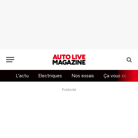
L'actu
Electriques
Nos essais
Ça vous concer
Publicité