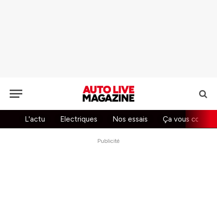
L'actu
Electriques
Nos essais
Ça vous concer
Publicité