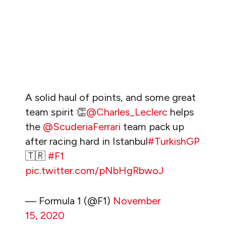
A solid haul of points, and some great
team spirit 👏
@Charles_Leclerc
helps
the
@ScuderiaFerrari
team pack up
after racing hard in Istanbul
#TurkishGP
🇹🇷
#F1
pic.twitter.com/pNbHgRbwoJ
— Formula 1 (@F1)
November
15, 2020