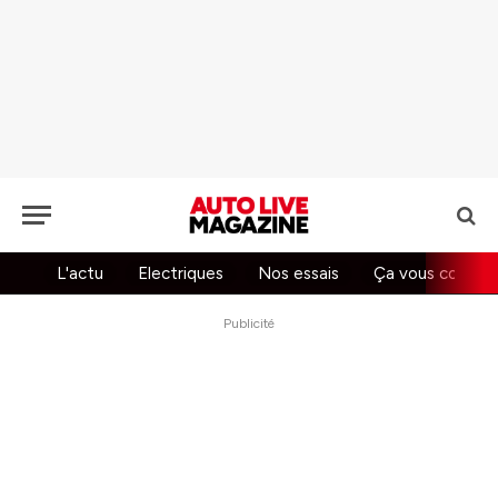
L'actu
Electriques
Nos essais
Ça vous concer
Publicité