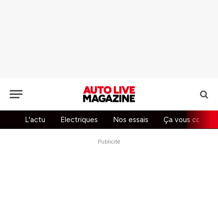
L'actu
Electriques
Nos essais
Ça vous concer
Publicité