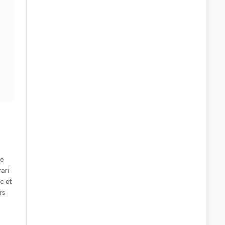
le
ari
c et
rs