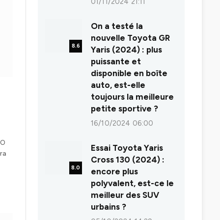
01/11/2024 21:11
On a testé la
nouvelle Toyota GR
8.6
Yaris (2024) : plus
puissante et
disponible en boîte
auto, est-elle
toujours la meilleure
petite sportive ?
16/10/2024 06:00
TO
Essai Toyota Yaris
era
Cross 130 (2024) :
8.0
encore plus
polyvalent, est-ce le
meilleur des SUV
urbains ?