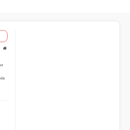
Website
ux
ile.